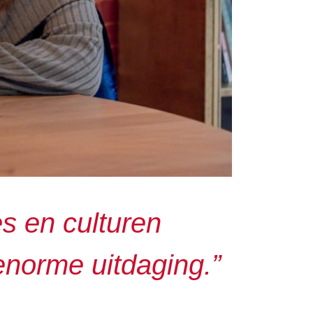
s en culturen
norme uitdaging.”