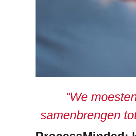
“We moesten 
samenbrengen tot