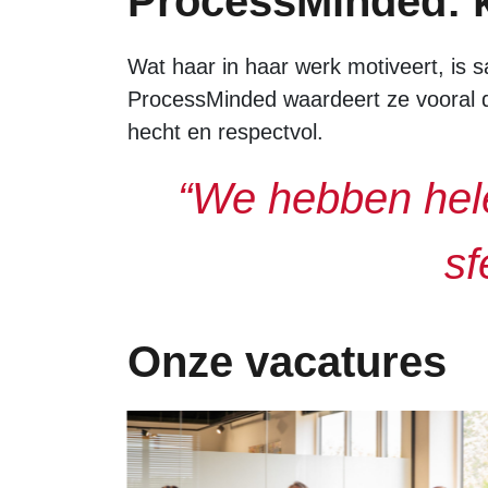
ProcessMinded: ke
Wat haar in haar werk motiveert, is s
ProcessMinded waardeert ze vooral de 
hecht en respectvol.
“We hebben hele
sf
Onze vacatures