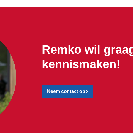
Remko wil graa
kennismaken!
Neem contact op