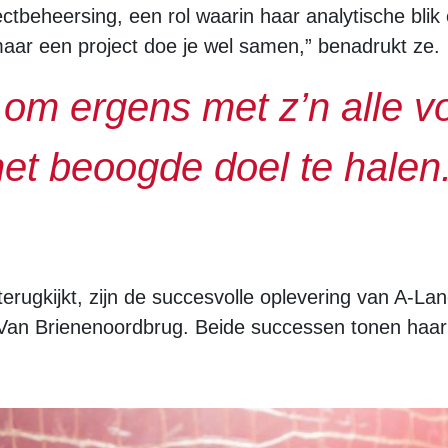
ctbeheersing, een rol waarin haar analytische blik
ar een project doe je wel samen,” benadrukt ze.
j om ergens met z’n alle v
het beoogde doel te halen.
terugkijkt, zijn de succesvolle oplevering van A-L
 Van Brienenoordbrug. Beide successen tonen haar 