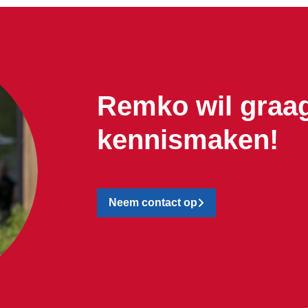
Remko wil graa
kennismaken!
Neem contact op